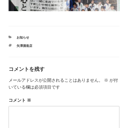
カ
お知らせ
テ
タ
矢澤酒造店
ゴ
グ
リ
ー
コメントを残す
メールアドレスが公開されることはありません。
※
が付
いている欄は必須項目です
コメント
※