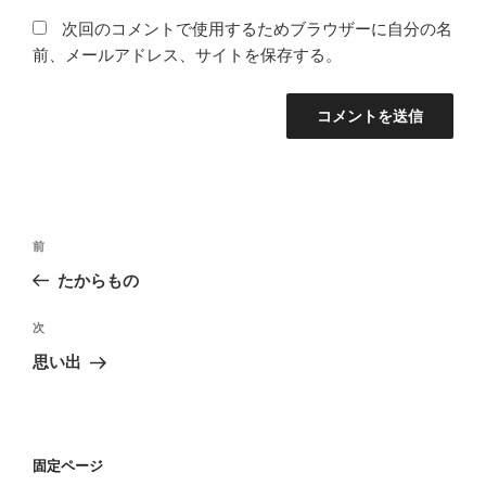
次回のコメントで使用するためブラウザーに自分の名
前、メールアドレス、サイトを保存する。
投
前
前
稿
の
たからもの
ナ
投
ビ
稿
次
次
ゲ
の
思い出
投
ー
稿
シ
ョ
固定ページ
ン