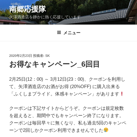
コ
南郷応援隊
ン
矢澤酒造店を静かに熱く応援しています
テ
ン
ツ
メニュー
へ
ス
キ
投
2020年2月23日
投稿者:
SK
稿
ッ
お得なキャンペーン_6回目
日:
プ
2月25日(12：00) ～ 3月12日(23：00)、クーポンを利用し
て、矢澤酒造店のお酒がお得 (20%OFF) に購入出来る
「ふくしまプライド。体感キャンペーン」があります
クーポンは下記サイトからどうぞ。クーポンは規定枚数
を超えると、期間中でもキャンペーン終了になります。
クーポンは毎回早々に無くなり、私も過去5回のキャンペ
ーンで2回しかクーポン利用できませんでした