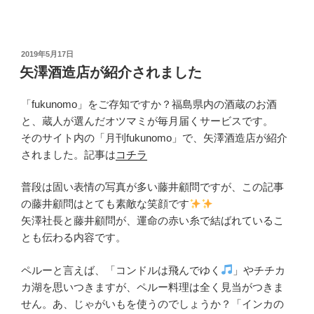
投
2019年5月17日
稿
矢澤酒造店が紹介されました
日:
「fukunomo」をご存知ですか？福島県内の酒蔵のお酒
と、蔵人が選んだオツマミが毎月届くサービスです。
そのサイト内の「月刊fukunomo」で、矢澤酒造店が紹介
されました。記事は
コチラ
普段は固い表情の写真が多い藤井顧問ですが、この記事
の藤井顧問はとても素敵な笑顔です
矢澤社長と藤井顧問が、運命の赤い糸で結ばれているこ
とも伝わる内容です。
ペルーと言えば、「コンドルは飛んでゆく
」やチチカ
カ湖を思いつきますが、ペルー料理は全く見当がつきま
せん。あ、じゃがいもを使うのでしょうか？「インカの