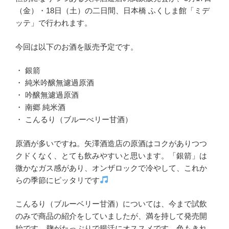
（金）・18日（土）の二日間、日本橋 ふくしま館「ミデ
ッテ」で行われます。
今回は以下のお酒を販売予定です。
・ 銀箭
・ 純米吟醸無濾過原酒
・ 吟醸無濾過原酒
・ 南郷 純米酒
・ こんるり（ブルーべリー甘酒）
原酒が多いですね。矢澤酒造店の原酒はコクがありつつ
クドくなく、とても飲みやすいと思います。「銀箭」は
微かなガス感があり、オンザロックで冷やして、これか
らの季節にピッタリです
こんるり（ブルーベリー甘酒）については、今まで試飲
のみで商品の紹介をしていましたが、満を持して発売開
始です。麹がたっぷりで腸活にオススメです。色もきれ