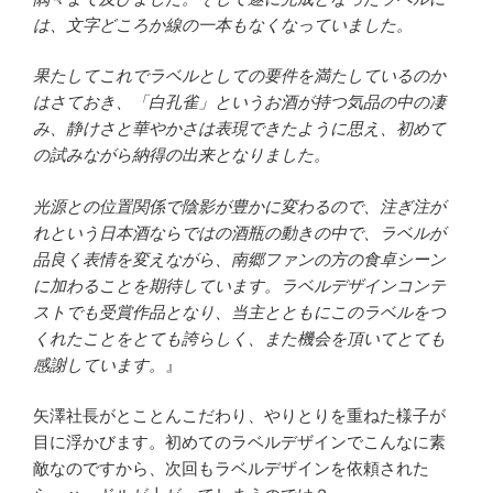
は、文字どころか線の一本もなくなっていました。
果たしてこれでラベルとしての要件を満たしているのか
はさておき、「白孔雀」というお酒が持つ気品の中の凄
み、静けさと華やかさは表現できたように思え、初めて
の試みながら納得の出来となりました。
光源との位置関係で陰影が豊かに変わるので、注ぎ注が
れという日本酒ならではの酒瓶の動きの中で、ラベルが
品良く表情を変えながら、南郷ファンの方の食卓シーン
に加わることを期待しています。ラベルデザインコンテ
ストでも受賞作品となり、当主とともにこのラベルをつ
くれたことをとても誇らしく、また機会を頂いてとても
感謝しています。
』
矢澤社長がとことんこだわり、やりとりを重ねた様子が
目に浮かびます。初めてのラベルデザインでこんなに素
敵なのですから、次回もラベルデザインを依頼された