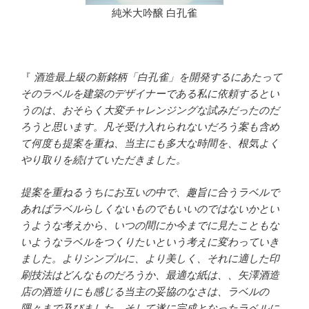
純米大吟醸 白孔雀
『
酒造最上級の新銘柄「白孔雀」を開発するにあたって
そのラベルを建築のデザイナーである私に依頼するとい
うのは、おそらく大変チャレンジングな試みだったのだ
ろうと思います。凡そ受け入れられないだろう案も含め
て何度も提案を重ね、当主にも多大な時間を、根気よく
やり取りを続けていただきました。
提案を重ねるうちにお互いの中で、趣旨に合うラベルで
あればラベルらしくないものでもいいのではないかとい
うような考えから、いつの間にか今までに見たこともな
いようなラベルをつくりたいという考えに変わっていき
ました。よりシンプルに、より美しく、それに適した印
刷技法はどんなものだろうか、最適な紙は、、矢澤酒造
店の酒造りにも感じる当主の妥協のなさは、ラベルの
隅々まで及びました。そして遂に完成となったラベルに