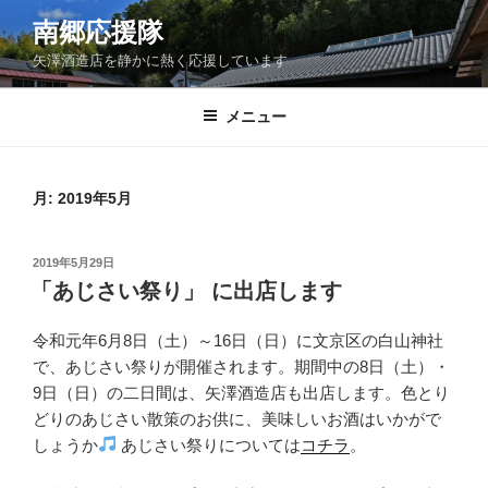
コ
南郷応援隊
ン
矢澤酒造店を静かに熱く応援しています
テ
ン
ツ
メニュー
へ
ス
キ
月:
2019年5月
ッ
プ
投
2019年5月29日
稿
「あじさい祭り」 に出店します
日:
令和元年6月8日（土）～16日（日）に文京区の白山神社
で、あじさい祭りが開催されます。期間中の8日（土）・
9日（日）の二日間は、矢澤酒造店も出店します。色とり
どりのあじさい散策のお供に、美味しいお酒はいかがで
しょうか
あじさい祭りについては
コチラ
。