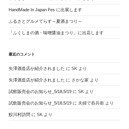
HandMade In Japan Fes に出展します
ふるさとグルメてらす～夏酒まつり～
「ふくしまの酒・味噌醤油まつり」に出店します
最近のコメント
矢澤酒造店が紹介されました
に
SK
より
矢澤酒造店が紹介されました
に
さかな家
より
試飲販売会のお知らせ_5/18,5/19
に
SK
より
試飲販売会のお知らせ_5/18,5/19
に
夫婦で呑兵衛
より
鮫川村訪問
に
SK
より