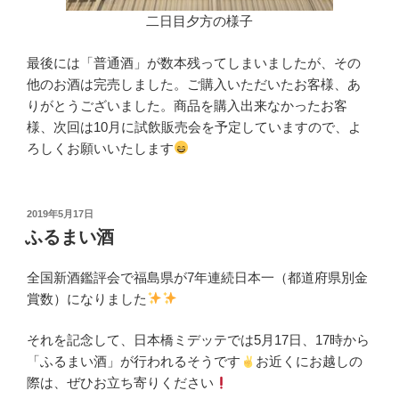
二日目夕方の様子
最後には「普通酒」が数本残ってしまいましたが、その
他のお酒は完売しました。ご購入いただいたお客様、あ
りがとうございました。商品を購入出来なかったお客
様、次回は10月に試飲販売会を予定していますので、よ
ろしくお願いいたします
投
2019年5月17日
稿
ふるまい酒
日:
全国新酒鑑評会で福島県が7年連続日本一（都道府県別金
賞数）になりました
それを記念して、日本橋ミデッテでは5月17日、17時から
「ふるまい酒」が行われるそうです
お近くにお越しの
際は、ぜひお立ち寄りください