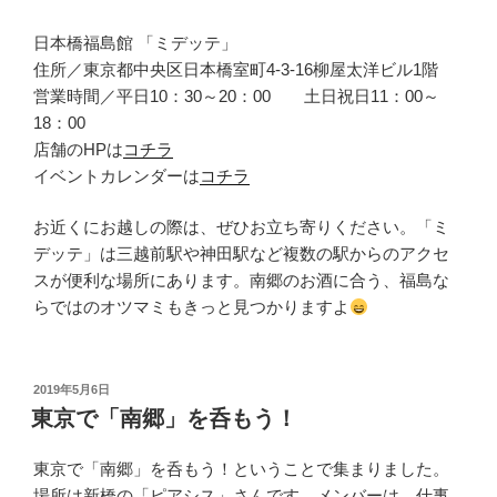
日本橋福島館 「ミデッテ」
住所／東京都中央区日本橋室町4-3-16柳屋太洋ビル1階
営業時間／平日10：30～20：00 土日祝日11：00～
18：00
店舗のHPは
コチラ
イベントカレンダーは
コチラ
お近くにお越しの際は、ぜひお立ち寄りください。「ミ
デッテ」は三越前駅や神田駅など複数の駅からのアクセ
スが便利な場所にあります。南郷のお酒に合う、福島な
らではのオツマミもきっと見つかりますよ
投
2019年5月6日
稿
東京で「南郷」を呑もう！
日:
東京で「南郷」を呑もう！ということで集まりました。
場所は新橋の「ピアシス」さんです。メンバーは、仕事