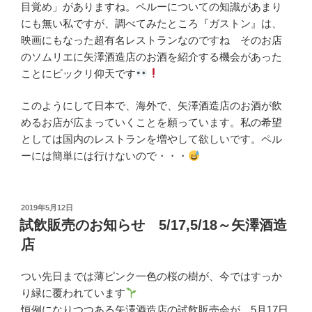
目覚め」がありますね。ペルーについての知識があまり
にも無い私ですが、調べてみたところ『ガストン』は、
映画にもなった超有名レストランなのですね そのお店
のソムリエに矢澤酒造店のお酒を紹介する機会があった
ことにビックリ仰天です
このようにして日本で、海外で、矢澤酒造店のお酒が飲
めるお店が広まっていくことを願っています。私の希望
としては国内のレストランを増やして欲しいです。ペル
ーには簡単には行けないので・・・
投
2019年5月12日
稿
試飲販売のお知らせ 5/17,5/18～矢澤酒造
日:
店
つい先日までは薄ピンク一色の桜の樹が、今ではすっか
り緑に覆われています
恒例になりつつある矢澤酒造店の試飲販売会が、5月17日