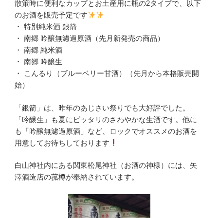
散策時に便利なカップとお土産用に瓶の2タイプで、以下
のお酒を販売予定です
・ 特別純米酒 銀箭
・ 南郷 吟醸無濾過原酒（先月新発売の商品）
・ 南郷 純米酒
・ 南郷 吟醸生
・ こんるり（ブルーベリー甘酒）（先月から本格販売開
始）
「銀箭」は、昨年のあじさい祭りでも大好評でした。
「吟醸生」も夏にピッタリのさわやかな生酒です。他に
も「吟醸無濾過原酒」など、ロックでオススメのお酒を
用意してお待ちしております
白山神社内にある関東松尾神社（お酒の神様）には、矢
澤酒造店の菰樽が奉納されています。