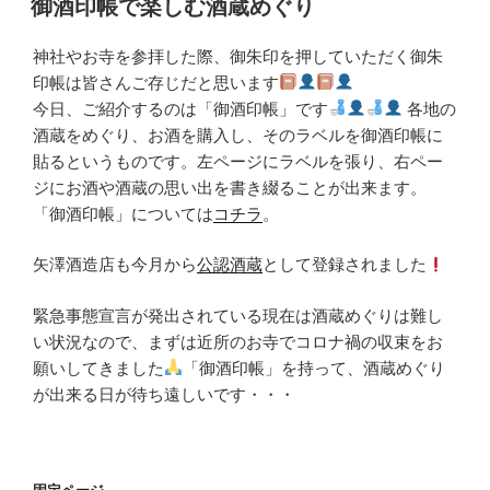
御酒印帳で楽しむ酒蔵めぐり
日:
神社やお寺を参拝した際、御朱印を押していただく御朱
印帳は皆さんご存じだと思います
今日、ご紹介するのは「御酒印帳」です
各地の
酒蔵をめぐり、お酒を購入し、そのラベルを御酒印帳に
貼るというものです。左ページにラベルを張り、右ペー
ジにお酒や酒蔵の思い出を書き綴ることが出来ます。
「御酒印帳」については
コチラ
。
矢澤酒造店も今月から
公認酒蔵
として登録されました
緊急事態宣言が発出されている現在は酒蔵めぐりは難し
い状況なので、まずは近所のお寺でコロナ禍の収束をお
願いしてきました
「御酒印帳」を持って、酒蔵めぐり
が出来る日が待ち遠しいです・・・