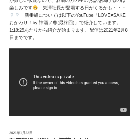
が難しい状況なので、酒蔵の方の生のお話を聞けるのは
楽しみです
矢澤社長が登場する日がくるかも・・・
新番組については以下のYouTube「LOVE
♥
SAKE
おかわり！by 神酒ノ尊(最終回)」で紹介しています。
1:18:25あたりから紹介が始まります。配信は2021年2月8
日までです。
投
2021年1月22日
稿