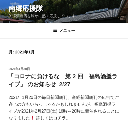
コ
南郷応援隊
ン
矢澤酒造店を静かに熱く応援しています
テ
ン
ツ
メニュー
へ
ス
キ
月:
2021年1月
ッ
プ
投
2021年1月30日
稿
「コロナに負けるな 第 2 回 福島酒援ラ
日:
イブ」 のお知らせ_2/27
2021年1月29日の毎日新聞朝刊、産経新聞朝刊の広告でご
存じの方もいらっしゃるかもしれませんが、福島酒援ラ
イブが2021年2月27日(土) 18時～20時に開催されることに
なりました
詳しくは
コチラ
。