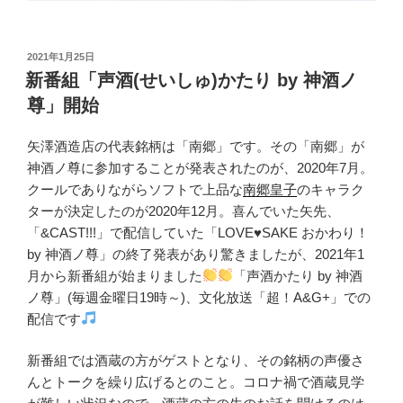
投
2021年1月25日
稿
新番組「声酒(せいしゅ)かたり by 神酒ノ
日:
尊」開始
矢澤酒造店の代表銘柄は「南郷」です。その「南郷」が
神酒ノ尊に参加することが発表されたのが、2020年7月。
クールでありながらソフトで上品な
南郷皇子
のキャラク
ターが決定したのが2020年12月。喜んでいた矢先、
「&CAST!!!」で配信していた「LOVE
♥
SAKE おかわり！
by 神酒ノ尊」の終了発表があり驚きましたが、2021年1
月から新番組が始まりました
「声酒かたり by 神酒
ノ尊」(毎週金曜日19時～)、文化放送「超！A&G+」での
配信です
新番組では酒蔵の方がゲストとなり、その銘柄の声優さ
んとトークを繰り広げるとのこと。コロナ禍で酒蔵見学