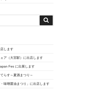
検
索
出店します
フェア（大宮駅）に出店します
 Japan Fes に出展します
メてらす～夏酒まつり～
酒・味噌醤油まつり」に出店します