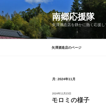
コ
ン
テ
南郷応援隊
ン
矢澤酒造店を静かに熱く応援し
ツ
へ
ス
キ
矢澤酒造店のページ
ッ
プ
月:
2024年11月
投
2024年11月23日
稿
モロミの様子
日: