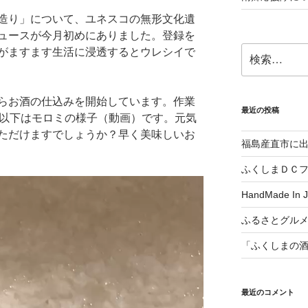
造り」について、ユネスコの無形文化遺
ュースが今月初めにありました。登録を
検
がますます生活に浸透するとウレシイで
索:
らお酒の仕込みを開始しています。作業
最近の投稿
以下はモロミの様子（動画）です。元気
ただけますでしょうか？早く美味しいお
福島産直市に
ふくしまＤＣ
HandMade In
ふるさとグル
「ふくしまの
最近のコメント