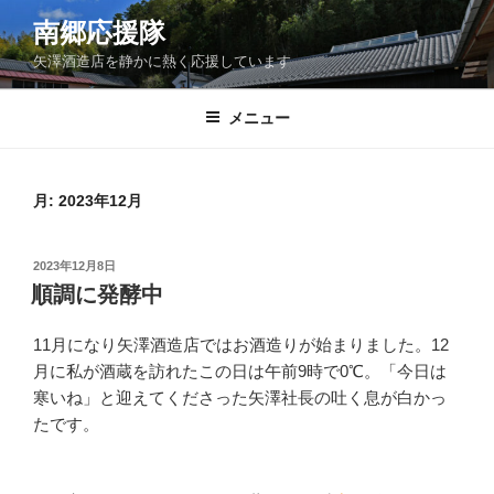
コ
南郷応援隊
ン
矢澤酒造店を静かに熱く応援しています
テ
ン
ツ
メニュー
へ
ス
キ
月:
2023年12月
ッ
プ
投
2023年12月8日
稿
順調に発酵中
日:
11月になり矢澤酒造店ではお酒造りが始まりました。12
月に私が酒蔵を訪れたこの日は午前9時で0℃。「今日は
寒いね」と迎えてくださった矢澤社長の吐く息が白かっ
たです。