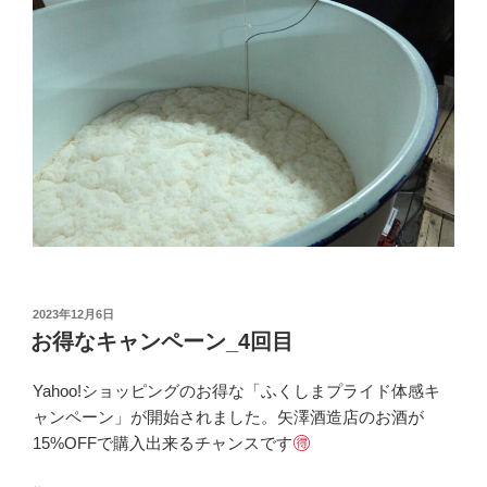
投
2023年12月6日
稿
お得なキャンペーン_4回目
日:
Yahoo!ショッピングのお得な「ふくしまプライド体感キ
ャンペーン」が開始されました。矢澤酒造店のお酒が
15%OFFで購入出来るチャンスです