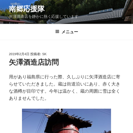
コ
南郷応援隊
ン
矢澤酒造店を静かに熱く応援しています
テ
ン
ツ
メニュー
へ
ス
キ
投
2019年2月4日
投稿者:
SK
稿
ッ
矢澤酒造店訪問
日:
プ
用があり福島県に行った際、久しぶりに矢澤酒造店に寄
らせていただきました。蔵は街道沿いにあり、赤く大き
な酒樽が目印です。今年は温かく、蔵の周囲に雪は全く
ありませんでした。