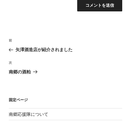
投
前
前
稿
の
矢澤酒造店が紹介されました
ナ
投
ビ
稿
次
次
ゲ
の
南郷の酒粕
投
ー
稿
シ
ョ
固定ページ
ン
南郷応援隊について