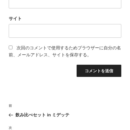
サイト
次回のコメントで使用するためブラウザーに自分の名
前、メールアドレス、サイトを保存する。
投
前
前
稿
の
飲み比べセット in ミデッテ
ナ
投
ビ
稿
次
次