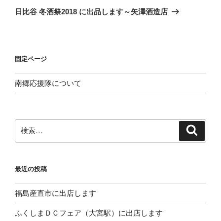
ゲ
の
日比谷 冬酒祭2018 に出品します～矢澤酒造店
投
ー
稿
シ
ョ
固定ページ
ン
南郷応援隊について
検
検
索
索:
最近の投稿
福島産直市に出店します
ふくしまＤＣフェア（大宮駅）に出店します