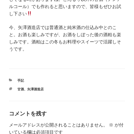
ルコール）でも作れると思いますので、皆様もぜひお試
し下さい
今、矢澤酒造店では普通酒と純米酒の仕込み中とのこ
と。お酒も楽しみですが、お酒をしぼった後の酒粕も楽
しみです。酒粕はこの冬もお料理やスイーツで活躍しそ
うです。
カ
手記
テ
タ
甘酒
、
矢澤酒造店
ゴ
グ
リ
ー
コメントを残す
メールアドレスが公開されることはありません。
※
が付
いている欄は必須項目です