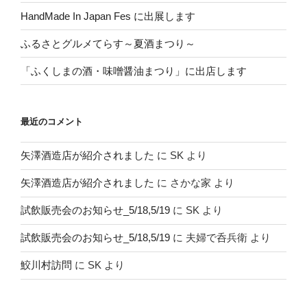
HandMade In Japan Fes に出展します
ふるさとグルメてらす～夏酒まつり～
「ふくしまの酒・味噌醤油まつり」に出店します
最近のコメント
矢澤酒造店が紹介されました
に
SK
より
矢澤酒造店が紹介されました
に
さかな家
より
試飲販売会のお知らせ_5/18,5/19
に
SK
より
試飲販売会のお知らせ_5/18,5/19
に
夫婦で呑兵衛
より
鮫川村訪問
に
SK
より