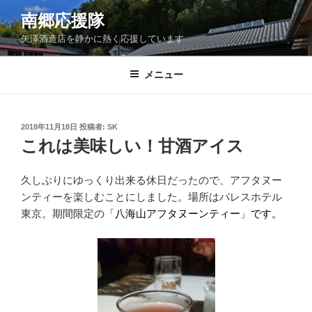
コ
南郷応援隊
ン
矢澤酒造店を静かに熱く応援しています
テ
ン
ツ
メニュー
へ
ス
キ
投
2018年11月18日
投稿者:
SK
稿
ッ
これは美味しい！甘酒アイス
日:
プ
久しぶりにゆっくり出来る休日だったので、アフタヌー
ンティーを楽しむことにしました。場所はパレスホテル
東京。期間限定の「
八海山アフタヌーンティー
」
です。