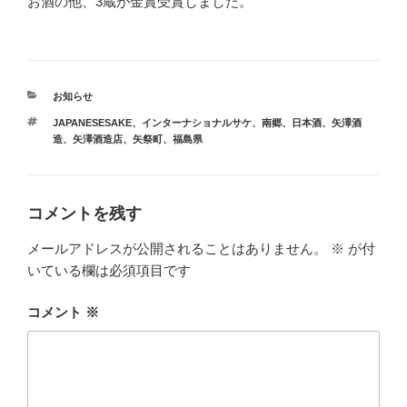
お酒の他、3蔵が金賞受賞しました。
カ
お知らせ
テ
タ
JAPANESESAKE
、
インターナショナルサケ
、
南郷
、
日本酒
、
矢澤酒
ゴ
グ
造
、
矢澤酒造店
、
矢祭町
、
福島県
リ
ー
コメントを残す
メールアドレスが公開されることはありません。
※
が付
いている欄は必須項目です
コメント
※