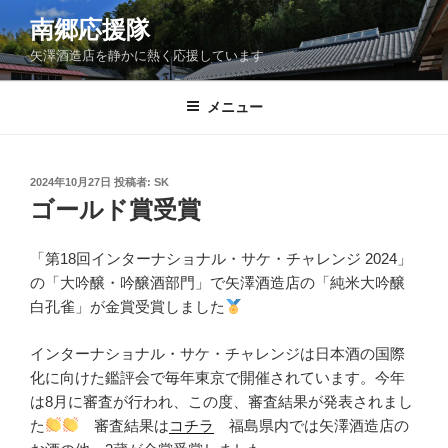
コ
南郷応援隊
ン
矢澤酒造店を静かに熱く応援しています
テ
ン
ツ
メニュー
へ
ス
キ
投
2024年10月27日
投稿者:
SK
稿
ッ
ゴールド賞受賞
日:
プ
「第18回インターナショナル・サケ・チャレンジ 2024」
の「大吟醸・吟醸酒部門」で矢澤酒造店の「純米大吟醸
白孔雀」が金賞受賞しました
インターナショナル・サケ・チャレンジは日本酒の国際
化に向けた鑑評会で毎年東京で開催されています。今年
は8月に審査が行われ、この度、審査結果が発表されまし
た
審査結果は
コチラ
福島県内では矢澤酒造店の