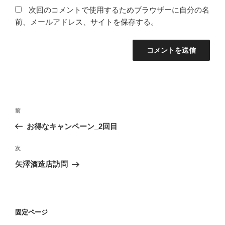
次回のコメントで使用するためブラウザーに自分の名
前、メールアドレス、サイトを保存する。
投
前
前
稿
の
お得なキャンペーン_2回目
ナ
投
ビ
稿
次
次
ゲ
の
矢澤酒造店訪問
投
ー
稿
シ
ョ
固定ページ
ン