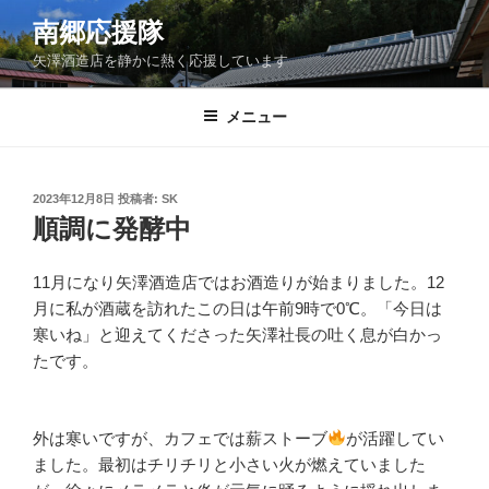
コ
南郷応援隊
ン
矢澤酒造店を静かに熱く応援しています
テ
ン
ツ
メニュー
へ
ス
キ
投
2023年12月8日
投稿者:
SK
稿
ッ
順調に発酵中
日:
プ
11月になり矢澤酒造店ではお酒造りが始まりました。12
月に私が酒蔵を訪れたこの日は午前9時で0℃。「今日は
寒いね」と迎えてくださった矢澤社長の吐く息が白かっ
たです。
外は寒いですが、カフェでは薪ストーブ
が活躍してい
ました。最初はチリチリと小さい火が燃えていました