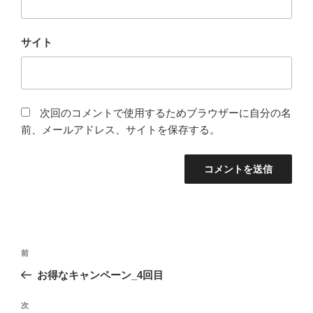
サイト
次回のコメントで使用するためブラウザーに自分の名
前、メールアドレス、サイトを保存する。
投
前
前
稿
の
お得なキャンペーン_4回目
ナ
投
ビ
稿
次
次