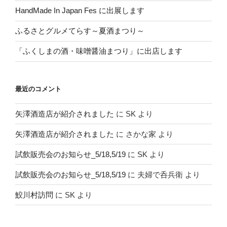
HandMade In Japan Fes に出展します
ふるさとグルメてらす～夏酒まつり～
「ふくしまの酒・味噌醤油まつり」に出店します
最近のコメント
矢澤酒造店が紹介されました
に
SK
より
矢澤酒造店が紹介されました
に
さかな家
より
試飲販売会のお知らせ_5/18,5/19
に
SK
より
試飲販売会のお知らせ_5/18,5/19
に
夫婦で呑兵衛
より
鮫川村訪問
に
SK
より