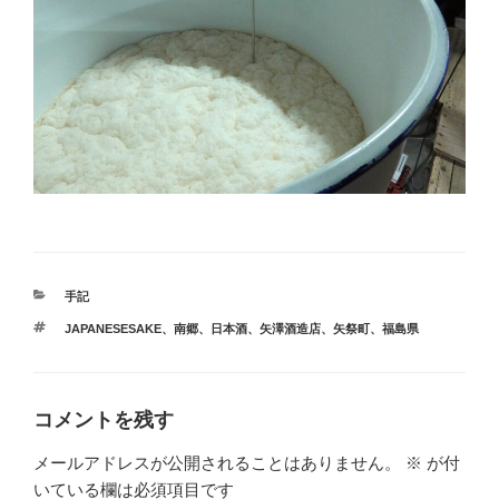
カ
手記
テ
タ
JAPANESESAKE
、
南郷
、
日本酒
、
矢澤酒造店
、
矢祭町
、
福島県
ゴ
グ
リ
ー
コメントを残す
メールアドレスが公開されることはありません。
※
が付
いている欄は必須項目です