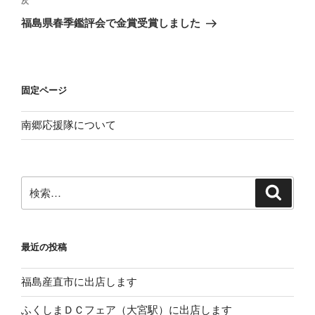
次
次
ゲ
の
福島県春季鑑評会で金賞受賞しました
投
ー
稿
シ
ョ
固定ページ
ン
南郷応援隊について
検
検
索
索:
最近の投稿
福島産直市に出店します
ふくしまＤＣフェア（大宮駅）に出店します