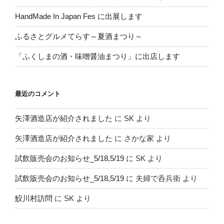
HandMade In Japan Fes に出展します
ふるさとグルメてらす～夏酒まつり～
「ふくしまの酒・味噌醤油まつり」に出店します
最近のコメント
矢澤酒造店が紹介されました
に
SK
より
矢澤酒造店が紹介されました
に
さかな家
より
試飲販売会のお知らせ_5/18,5/19
に
SK
より
試飲販売会のお知らせ_5/18,5/19
に
夫婦で呑兵衛
より
鮫川村訪問
に
SK
より