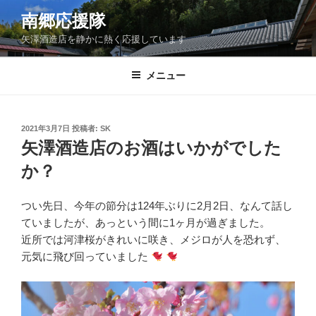
コ
南郷応援隊
ン
矢澤酒造店を静かに熱く応援しています
テ
ン
ツ
メニュー
へ
ス
キ
投
2021年3月7日
投稿者:
SK
稿
ッ
矢澤酒造店のお酒はいかがでした
日:
プ
か？
つい先日、今年の節分は124年ぶりに2月2日、なんて話し
ていましたが、あっという間に1ヶ月が過ぎました。
近所では河津桜がきれいに咲き、メジロが人を恐れず、
元気に飛び回っていました