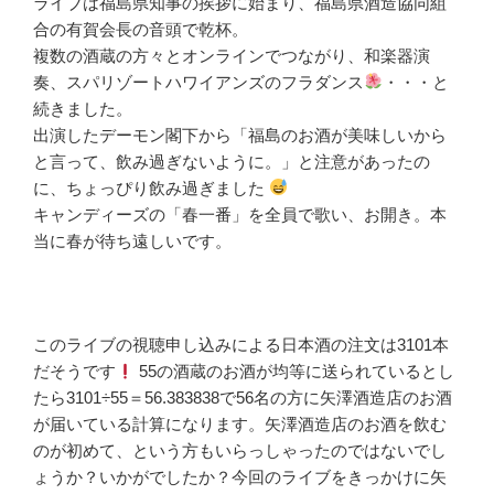
ライブは福島県知事の挨拶に始まり、福島県酒造協同組
合の有賀会長の音頭で乾杯。
複数の酒蔵の方々とオンラインでつながり、和楽器演
奏、スパリゾートハワイアンズのフラダンス
・・・と
続きました。
出演したデーモン閣下から「福島のお酒が美味しいから
と言って、飲み過ぎないように。」と注意があったの
に、ちょっぴり飲み過ぎました
キャンディーズの「春一番」を全員で歌い、お開き。本
当に春が待ち遠しいです。
このライブの視聴申し込みによる日本酒の注文は3101本
だそうです
55の酒蔵のお酒が均等に送られているとし
たら3101÷55＝56.383838で56名の方に矢澤酒造店のお酒
が届いている計算になります。矢澤酒造店のお酒を飲む
のが初めて、という方もいらっしゃったのではないでし
ょうか？いかがでしたか？今回のライブをきっかけに矢