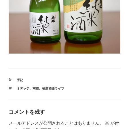
カ
手記
テ
タ
ミデッテ
、
南郷
、
福島酒援ライブ
ゴ
グ
リ
ー
コメントを残す
メールアドレスが公開されることはありません。
※
が付