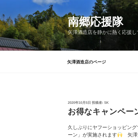
コ
ン
テ
南郷応援隊
ン
矢澤酒造店を静かに熱く応援し
ツ
へ
ス
キ
矢澤酒造店のページ
ッ
プ
投
2020年10月5日
投稿者:
SK
稿
お得なキャンペーン
日:
久しぶりにヤフーショッピング
ーン」が実施されます
矢澤酒