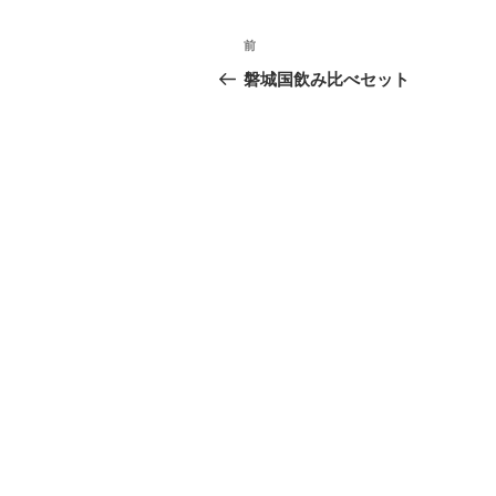
投
前
前
稿
の
磐城国飲み比べセット
投
ナ
稿
ビ
ゲ
ー
シ
ョ
ン