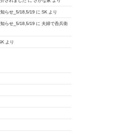
紹介されました
に
さかな家
より
せ_5/18,5/19
に
SK
より
せ_5/18,5/19
に
夫婦で呑兵衛
SK
より