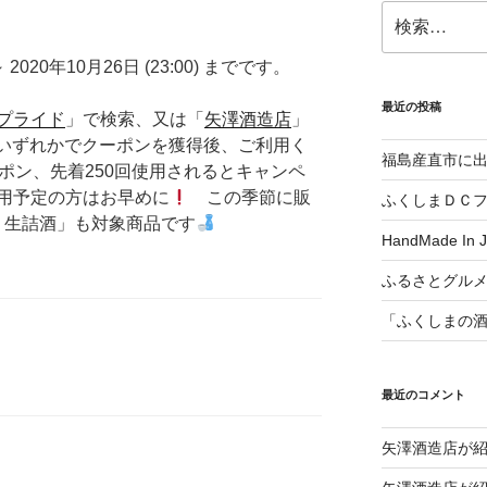
検
索:
～ 2020年10月26日 (23:00) までです。
最近の投稿
プライド
」で検索、又は「
矢澤酒造店
」
のいずれかでクーポンを獲得後、ご利用く
福島産直市に
ン、先着250回使用されるとキャンペ
用予定の方はお早めに
この季節に販
ふくしまＤＣ
 生詰酒」も対象商品です
HandMade In
ふるさとグル
「ふくしまの
最近のコメント
矢澤酒造店が