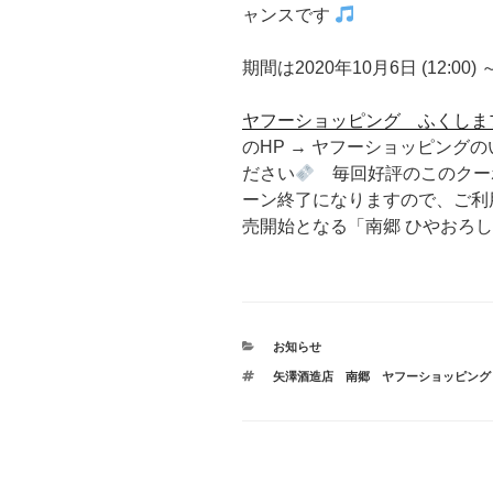
ャンスです
期間は2020年10月6日 (12:00) 
ヤフーショッピング ふくしま
のHP → ヤフーショッピング
ださい
毎回好評のこのクーポ
ーン終了になりますので、ご利
売開始となる「南郷 ひやおろし
カ
お知らせ
テ
タ
矢澤酒造店 南郷 ヤフーショッピング
ゴ
グ
リ
ー