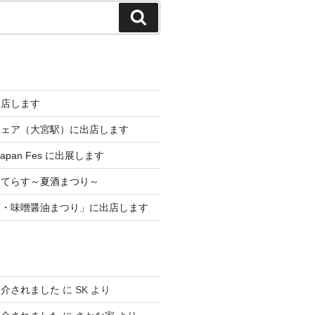
検
索
出店します
フェア（大宮駅）に出店します
 Japan Fes に出展します
メてらす～夏酒まつり～
酒・味噌醤油まつり」に出店します
紹介されました
に
SK
より