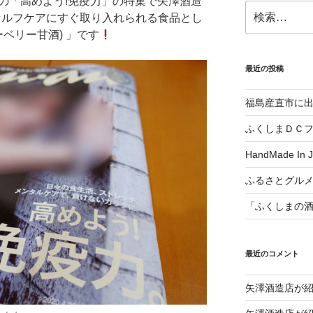
an』の「高めよう!免疫力」の特集で矢澤酒造
検
ルフケアにすぐ取り入れられる食品とし
索:
ベリー甘酒) 」です
最近の投稿
福島産直市に
ふくしまＤＣ
HandMade In
ふるさとグル
「ふくしまの
最近のコメント
矢澤酒造店が