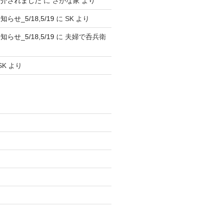
紹介されました
に
さかな家
より
せ_5/18,5/19
に
SK
より
せ_5/18,5/19
に
夫婦で呑兵衛
SK
より