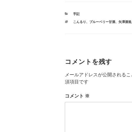
カ
手記
テ
タ
こんるり
、
ブルーベリー甘酒
、
矢澤酒造
ゴ
グ
リ
ー
コメントを残す
メールアドレスが公開されるこ
須項目です
コメント
※