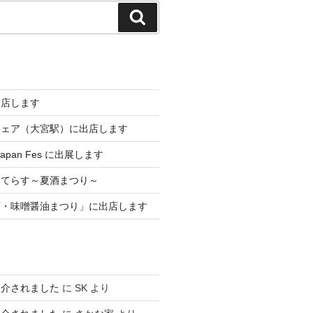
検
索
出店します
フェア（大宮駅）に出店します
 Japan Fes に出展します
メてらす～夏酒まつり～
酒・味噌醤油まつり」に出店します
紹介されました
に
SK
より