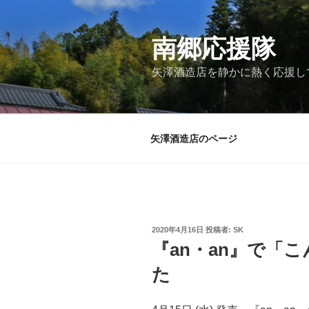
コ
ン
テ
南郷応援隊
ン
矢澤酒造店を静かに熱く応援し
ツ
へ
ス
キ
矢澤酒造店のページ
ッ
プ
投
2020年4月16日
投稿者:
SK
稿
『an・an』で「
日:
た