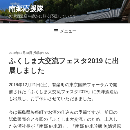
コ
南郷応援隊
ン
矢澤酒造店を静かに熱く応援しています
テ
ン
ツ
メニュー
へ
ス
キ
投
2019年12月28日
投稿者:
SK
稿
ッ
ふくしま大交流フェスタ2019 に出
日:
プ
展しました
2019年12月21日(土)、有楽町の東京国際フォーラムで開
催された「ふくしま大交流フェスタ2019」に矢澤酒造店
も出展し、お手伝いさせていただきました。
今は福島県矢祭町でお酒の仕込みの季節ですが、前日の
試飲販売会と今回の「ふくしま大交流」のため、上京し
た矢澤社長が「南郷 純米酒」、「南郷 純米吟醸 無濾過原