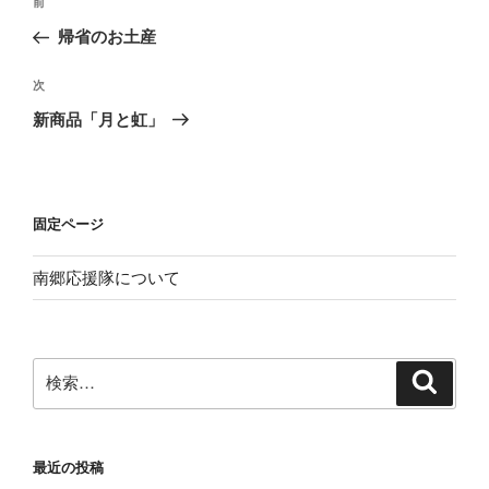
前
前
稿
の
帰省のお土産
ナ
投
ビ
稿
次
次
ゲ
の
新商品「月と虹」
投
ー
稿
シ
ョ
固定ページ
ン
南郷応援隊について
検
検
索
索:
最近の投稿