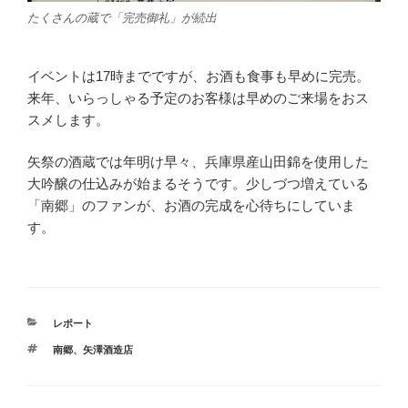
たくさんの蔵で「完売御礼」が続出
イベントは17時までですが、お酒も食事も早めに完売。
来年、いらっしゃる予定のお客様は早めのご来場をおス
スメします。
矢祭の酒蔵では年明け早々、兵庫県産山田錦を使用した
大吟醸の仕込みが始まるそうです。少しづつ増えている
「南郷」のファンが、お酒の完成を心待ちにしていま
す。
カ
レポート
テ
タ
南郷
、
矢澤酒造店
ゴ
グ
リ
ー