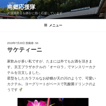
コ
南郷応援隊
ン
矢澤酒造店を静かに熱く応援しています
テ
ン
ツ
メニュー
へ
ス
キ
投
2018年7月20日
投稿者:
SK
稿
ッ
サケティーニ
日:
プ
家飲みが多い私ですが、たまには外でもお酒を頂きま
す。京王プラザホテルの「オーロラ」でマンスリーカク
テルを注文しました。
星型をしたカラフルなお砂糖が天の川のようで、可愛い
カクテル。ヨーグリートがベースで乳酸菌ドリンクのよ
うです