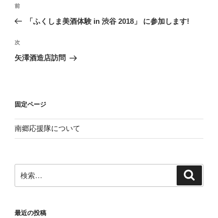
投
前
前
稿
の
「ふくしま美酒体験 in 渋谷 2018」 に参加します!
ナ
投
ビ
稿
次
次
ゲ
の
矢澤酒造店訪問
投
ー
稿
シ
ョ
固定ページ
ン
南郷応援隊について
検
検
索
索:
最近の投稿