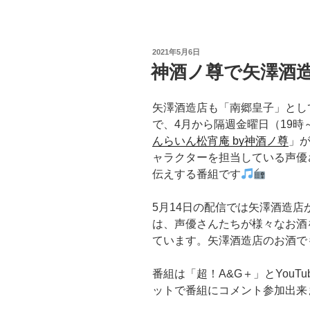
投
2021年5月6日
稿
神酒ノ尊で矢澤酒
日:
矢澤酒造店も「南郷皇子」とし
で、4月から隔週金曜日（19時～
んらいん松宵庵 by神酒ノ尊
」
ャラクターを担当している声優
伝えする番組です
5月14日の配信では矢澤酒造
は、声優さんたちが様々なお酒
ています。矢澤酒造店のお酒で
番組は「超！A&G＋」とYouT
ットで番組にコメント参加出来