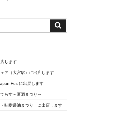
検
索
出店します
フェア（大宮駅）に出店します
 Japan Fes に出展します
メてらす～夏酒まつり～
酒・味噌醤油まつり」に出店します