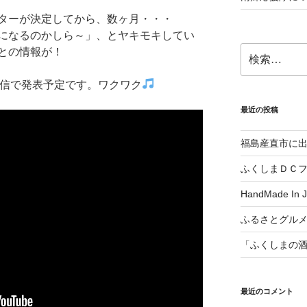
クターが決定してから、数ヶ月・・・
になるのかしら～」、とヤキモキしてい
検
との情報が！
索:
～の配信で発表予定です。ワクワク
最近の投稿
福島産直市に
ふくしまＤＣ
HandMade In
ふるさとグル
「ふくしまの
最近のコメント