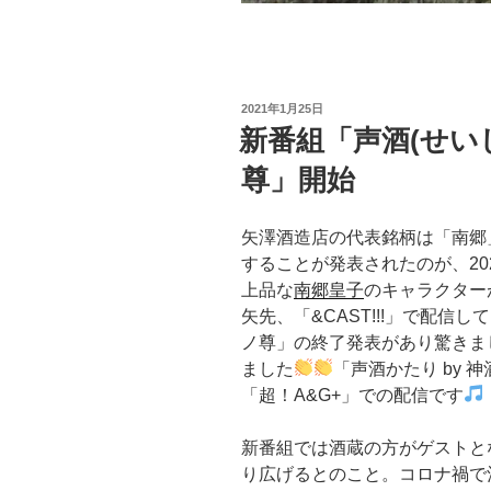
投
2021年1月25日
稿
新番組「声酒(せいし
日:
尊」開始
矢澤酒造店の代表銘柄は「南郷
することが発表されたのが、20
上品な
南郷皇子
のキャラクターが
矢先、「&CAST!!!」で配信し
ノ尊」の終了発表があり驚きまし
ました
「声酒かたり by 
「超！A&G+」での配信です
新番組では酒蔵の方がゲストと
り広げるとのこと。コロナ禍で