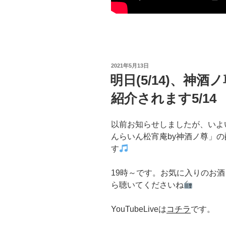
投
2021年5月13日
稿
明日(5/14)、神
日:
紹介されます5/14
以前お知らせしましたが、いよい
んらいん松宵庵by神酒ノ尊」
す
19時～です。お気に入りのお
ら聴いてくださいね
YouTubeLiveは
コチラ
です。