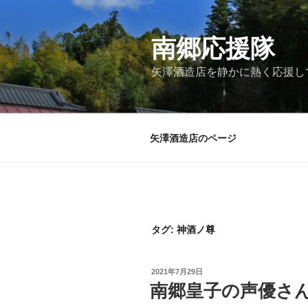
コ
ン
テ
南郷応援隊
ン
矢澤酒造店を静かに熱く応援し
ツ
へ
ス
キ
矢澤酒造店のページ
ッ
プ
タグ:
神酒ノ尊
投
2021年7月29日
稿
南郷皇子の声優さ
日: