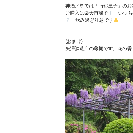
神酒ノ尊では「南郷皇子」のお
ご購入は
楽天市場
で
いつも
飲み過ぎ注意です
(おまけ)
矢澤酒造店の藤棚です。花の香