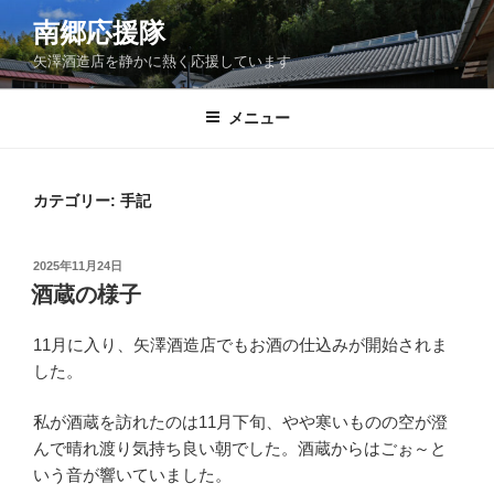
コ
南郷応援隊
ン
矢澤酒造店を静かに熱く応援しています
テ
ン
ツ
メニュー
へ
ス
キ
カテゴリー:
手記
ッ
プ
投
2025年11月24日
稿
酒蔵の様子
日:
11月に入り、矢澤酒造店でもお酒の仕込みが開始されま
した。
私が酒蔵を訪れたのは11月下旬、やや寒いものの空が澄
んで晴れ渡り気持ち良い朝でした。酒蔵からはごぉ～と
いう音が響いていました。