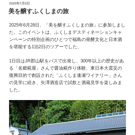
投
2025年7月5日
稿
美を醸すふくしまの旅
日:
2025年6月28日、「美を醸すふくしまの旅」に参加しまし
た。このイベントは、ふくしまデスティネーションキャ
ンペーンの特別企画のひとつで福島の発酵文化と日本酒
を堪能する1泊2日のツアーでした。
1日目はJR郡山駅をバスで出発し、300年以上の歴史があ
る「名郷糀屋」さんで醤油糀作り体験、東日本大震災の
復興目的で創設された「ふくしま逢瀬ワイナリー」さん
の見学に続き、矢澤酒造店で試飲と酒蔵見学を楽しみま
した。