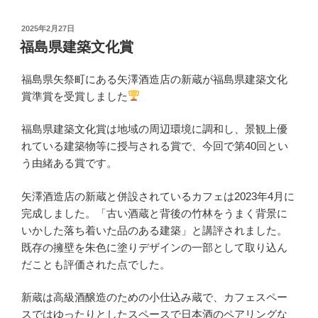
投
2025年2月27日
稿
福島県建築文化賞
日:
福島県矢祭町にある矢澤酒造店の新蔵が福島県建築文化
賞準賞を受賞しました
福島県建築文化賞は地域の周辺環境に調和し、景観上優
れている建築物等に授与される賞で、今回で第40回とい
う由緒ある賞です。
矢澤酒造店の新蔵と併設されているカフェは2023年4月に
完成しました。「古い酒蔵と背後の竹林をうまく背景に
いかした落ち着いた品のある建築」と講評されました。
既存の擁壁を朱色に塗りデザインの一部として取り込ん
だことも評価された点でした。
新蔵は高級酒醸造のための小仕込み蔵で、カフェスペー
スではゆったりとしたスペースで日本酒のペアリングな