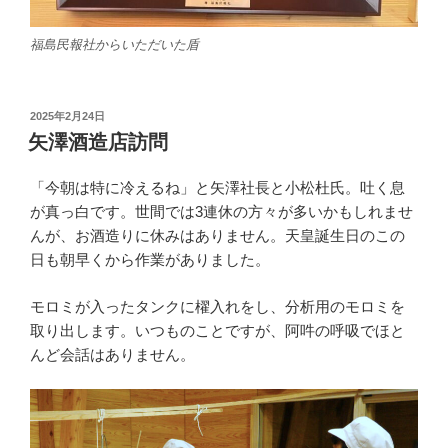
福島民報社からいただいた盾
投
2025年2月24日
稿
矢澤酒造店訪問
日:
「今朝は特に冷えるね」と矢澤社長と小松杜氏。吐く息
が真っ白です。世間では3連休の方々が多いかもしれませ
んが、お酒造りに休みはありません。天皇誕生日のこの
日も朝早くから作業がありました。
モロミが入ったタンクに櫂入れをし、分析用のモロミを
取り出します。いつものことですが、阿吽の呼吸でほと
んど会話はありません。