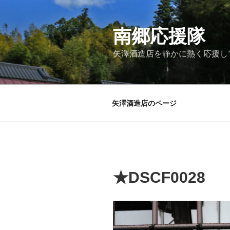
コ
ン
テ
南郷応援隊
ン
矢澤酒造店を静かに熱く応援し
ツ
へ
ス
キ
矢澤酒造店のページ
ッ
プ
★DSCF0028