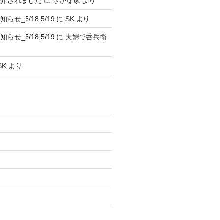
紹介されました
に
さかな家
より
せ_5/18,5/19
に
SK
より
せ_5/18,5/19
に
夫婦で呑兵衛
SK
より