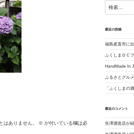
検
索:
最近の投稿
福島産直市に
ふくしまＤＣ
HandMade In
ふるさとグル
「ふくしまの
最近のコメント
とはありません。
※
が付いている欄は必
矢澤酒造店が