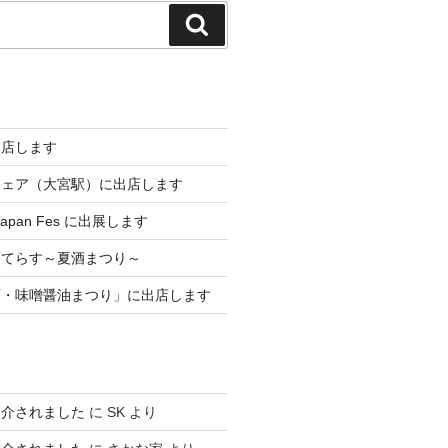
検
索
出店します
フェア（大宮駅）に出店します
 Japan Fes に出展します
メてらす～夏酒まつり～
酒・味噌醤油まつり」に出店します
紹介されました
に
SK
より