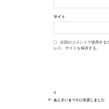
サイト
次回のコメントで使用する
レス、サイトを保存する。
投
前
前
稿
の
あじさいまつりに出店しました
投
ナ