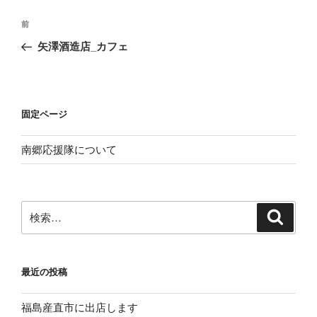
投
前
前
稿
の
矢澤酒造店_カフェ
ナ
投
ビ
稿
ゲ
ー
固定ページ
シ
南郷応援隊について
ョ
ン
検
検
索
索:
最近の投稿
福島産直市に出店します