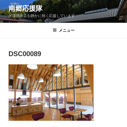
コ
南郷応援隊
ン
矢澤酒造店を静かに熱く応援しています
テ
ン
ツ
メニュー
へ
ス
キ
DSC00089
ッ
プ