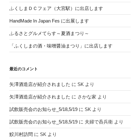
ふくしまＤＣフェア（大宮駅）に出店します
HandMade In Japan Fes に出展します
ふるさとグルメてらす～夏酒まつり～
「ふくしまの酒・味噌醤油まつり」に出店します
最近のコメント
矢澤酒造店が紹介されました
に
SK
より
矢澤酒造店が紹介されました
に
さかな家
より
試飲販売会のお知らせ_5/18,5/19
に
SK
より
試飲販売会のお知らせ_5/18,5/19
に
夫婦で呑兵衛
より
鮫川村訪問
に
SK
より