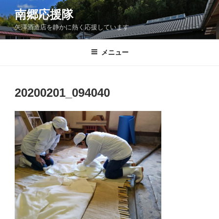
コ
南郷応援隊
ン
矢澤酒造店を静かに熱く応援しています
テ
ン
ツ
メニュー
へ
ス
キ
20200201_094040
ッ
プ