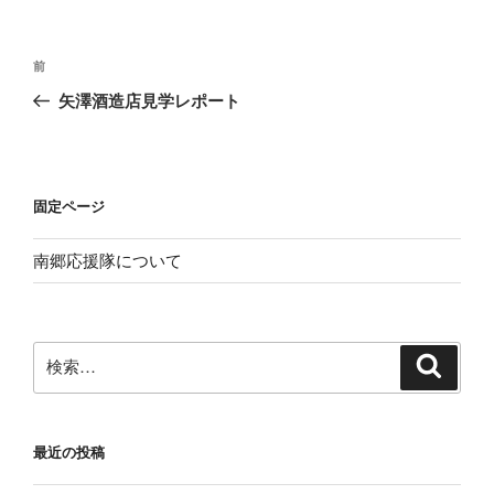
投
前
前
稿
の
矢澤酒造店見学レポート
ナ
投
ビ
稿
ゲ
ー
固定ページ
シ
南郷応援隊について
ョ
ン
検
検
索
索:
最近の投稿