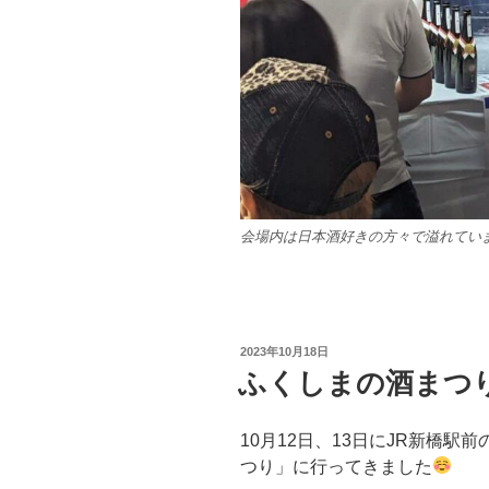
会場内は日本酒好きの方々で溢れていま
投
2023年10月18日
稿
ふくしまの酒まつ
日:
10月12日、13日にJR新橋駅
つり」に行ってきました