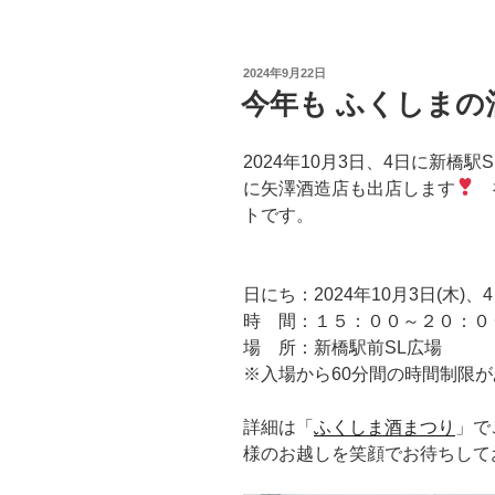
投
2024年9月22日
稿
今年も ふくしま
日:
2024年10月3日、4日に新橋
に矢澤酒造店も出店します
福
トです。
日にち：2024年10月3日(木)、4
時 間：１５：００～２０：０
場 所：新橋駅前SL広場
※入場から60分間の時間制限
詳細は「
ふくしま酒まつり
」で
様のお越しを笑顔でお待ちして