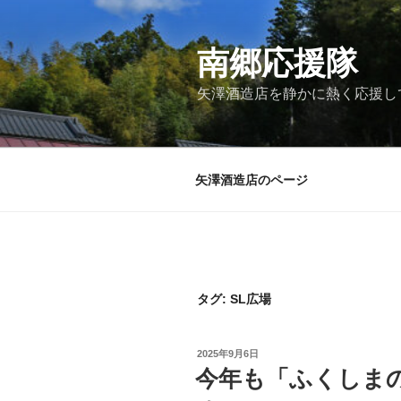
コ
ン
テ
南郷応援隊
ン
矢澤酒造店を静かに熱く応援し
ツ
へ
ス
キ
矢澤酒造店のページ
ッ
プ
タグ:
SL広場
投
2025年9月6日
稿
今年も「ふくしま
日: