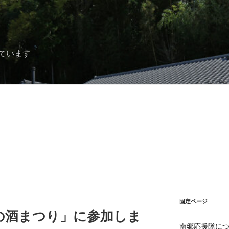
ています
固定ページ
の酒まつり」に参加しま
南郷応援隊に