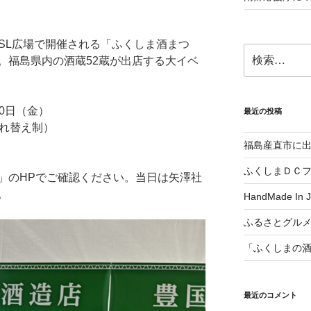
橋駅SL広場で開催される「ふくしま酒まつ
検
。福島県内の酒蔵52蔵が出店する大イベ
索:
10日（金）
最近の投稿
分入れ替え制）
福島産直市に
ふくしまＤＣ
」のHPでご確認ください。当日は矢澤社
。
HandMade In
ふるさとグル
「ふくしまの
最近のコメント