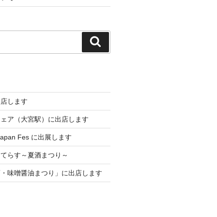
検
索
出店します
フェア（大宮駅）に出店します
 Japan Fes に出展します
メてらす～夏酒まつり～
酒・味噌醤油まつり」に出店します