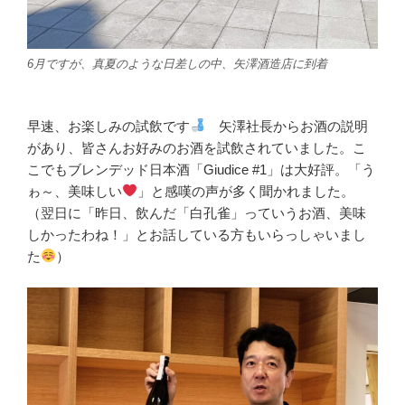
6月ですが、真夏のような日差しの中、矢澤酒造店に到着
早速、お楽しみの試飲です
矢澤社長からお酒の説明
があり、皆さんお好みのお酒を試飲されていました。こ
こでもブレンデッド日本酒「Giudice #1」は大好評。「う
ゎ～、美味しい
」と感嘆の声が多く聞かれました。
（翌日に「昨日、飲んだ「白孔雀」っていうお酒、美味
しかったわね！」とお話している方もいらっしゃいまし
た
）