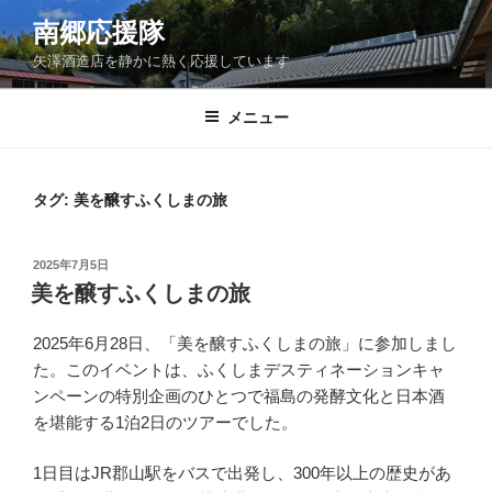
コ
南郷応援隊
ン
矢澤酒造店を静かに熱く応援しています
テ
ン
ツ
メニュー
へ
ス
キ
タグ:
美を醸すふくしまの旅
ッ
プ
投
2025年7月5日
稿
美を醸すふくしまの旅
日:
2025年6月28日、「美を醸すふくしまの旅」に参加しまし
た。このイベントは、ふくしまデスティネーションキャ
ンペーンの特別企画のひとつで福島の発酵文化と日本酒
を堪能する1泊2日のツアーでした。
1日目はJR郡山駅をバスで出発し、300年以上の歴史があ