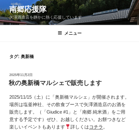
コ
南郷応援隊
ン
矢澤酒造店を静かに熱く応援しています
テ
ン
ツ
メニュー
へ
ス
キ
タグ:
奥新橋
ッ
プ
投
2025年11月2日
稿
秋の奥新橋マルシェで販売します
日:
2025/11/15（土）に「奥新橋マルシェ」が開催されます。
場所は塩釜神社、その飲食ブースで矢澤酒造店のお酒を
販売します。（「Giudice #1」と「南郷 純米酒」をご用
意する予定です）ぜひ、お越しください。お餅つきなど
楽しいイベントもあります
詳しくは
コチラ
。